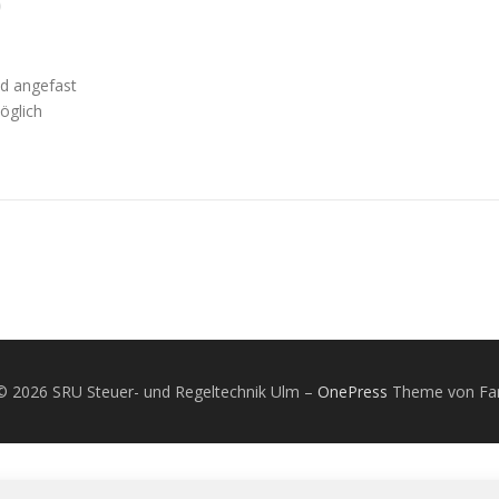
nd angefast
öglich
© 2026 SRU Steuer- und Regeltechnik Ulm
–
OnePress
Theme von F