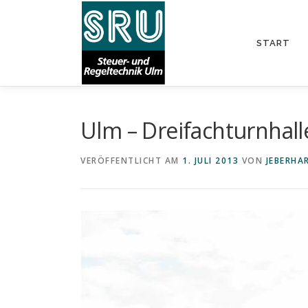
Zum
Inhalt
springen
START
Ulm – Dreifachturnhall
VERÖFFENTLICHT AM
1. JULI 2013
VON
JEBERHA