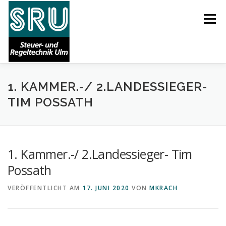
Zum
Inhalt
Menü
springen
1. KAMMER.-/ 2.LANDESSIEGER-
START
AKTUELLES
ÜBER UNS
KARRIERE
TIM POSSATH
LEISTUNGEN
REFERENZEN
SUPPORT
1. Kammer.-/ 2.Landessieger- Tim
Possath
VERÖFFENTLICHT AM
17. JUNI 2020
VON
MKRACH
IMPRESSUM