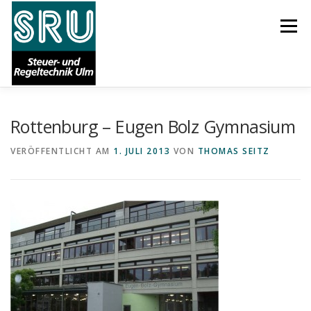
Zum
Inhalt
Menü
springen
Rottenburg – Eugen Bolz Gymnasium
START
AKTUELLES
ÜBER UNS
KARRIERE
VERÖFFENTLICHT AM
1. JULI 2013
VON
THOMAS SEITZ
LEISTUNGEN
REFERENZEN
SUPPORT
IMPRESSUM