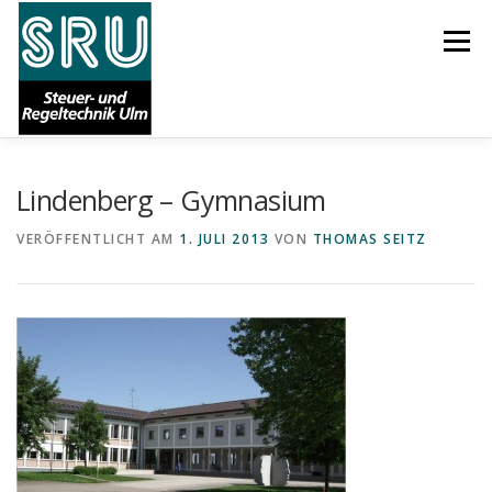
Zum
Inhalt
Menü
springen
Lindenberg – Gymnasium
START
AKTUELLES
ÜBER UNS
KARRIERE
VERÖFFENTLICHT AM
1. JULI 2013
VON
THOMAS SEITZ
LEISTUNGEN
REFERENZEN
SUPPORT
IMPRESSUM