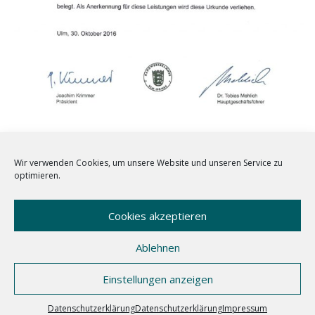
Wir verwenden Cookies, um unsere Website und unseren Service zu
optimieren.
VERÖFFENTLICHT IN
AUSZEICHNUNGEN
Cookies akzeptieren
Ablehnen
Copyright © 2026 SRU Steuer- und Regeltechnik Ulm
–
Einstellungen anzeigen
OnePress
Theme von FameThemes
Datenschutzerklärung
Datenschutzerklärung
Impressum