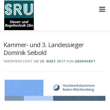
Zum
Inhalt
Menü
springen
Kammer- und 3. Landessieger
START
AKTUELLES
ÜBER UNS
KARRIERE
Dominik Seibold
VERÖFFENTLICHT AM
20. MÄRZ 2017
VON
JEBERHARDT
LEISTUNGEN
REFERENZEN
SUPPORT
IMPRESSUM