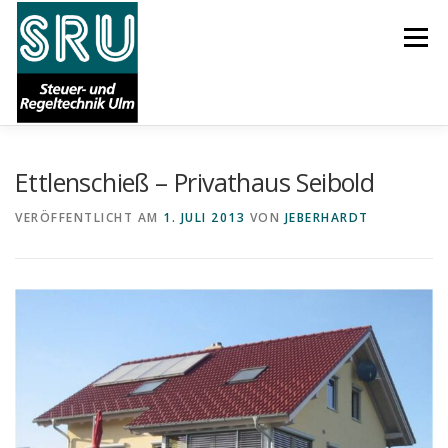
Zum
Inhalt
Menü
springen
Ettlenschieß – Privathaus Seibold
START
AKTUELLES
ÜBER UNS
KARRIERE
VERÖFFENTLICHT AM
1. JULI 2013
VON
JEBERHARDT
LEISTUNGEN
REFERENZEN
SUPPORT
IMPRESSUM