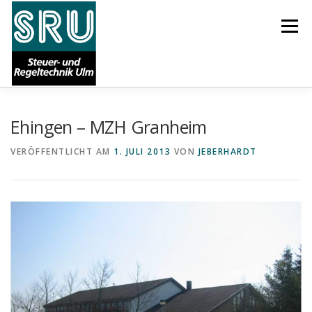
Zum
Inhalt
Menü
springen
Ehingen – MZH Granheim
START
AKTUELLES
ÜBER UNS
KARRIERE
VERÖFFENTLICHT AM
1. JULI 2013
VON
JEBERHARDT
LEISTUNGEN
REFERENZEN
SUPPORT
IMPRESSUM