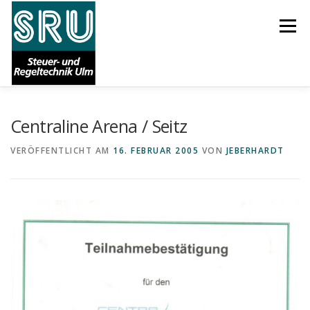
Zum
Inhalt
Menü
springen
Centraline Arena / Seitz
START
AKTUELLES
ÜBER UNS
KARRIERE
VERÖFFENTLICHT AM
16. FEBRUAR 2005
VON
JEBERHARDT
LEISTUNGEN
REFERENZEN
SUPPORT
IMPRESSUM